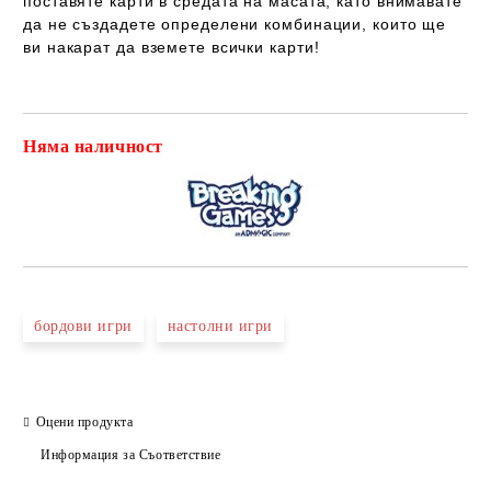
поставяте карти в средата на масата, като внимавате
да не създадете определени комбинации, които ще
ви накарат да вземете всички карти!
Няма наличност
Добави в желани
бордови игри
настолни игри
Оцени продукта
Информация за Съответствие