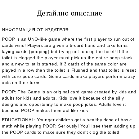
Детайлно описание
ИНФОРМАЦИЯ ОТ ИЗДАТЕЛЯ:
POOP is an UNO-like game where the first player to run out of
cards wins! Players are given a 5-card hand and take turns
laying cards (pooping) but trying not to clog the toilet! If the
toilet is clogged the player must pick up the entire poop stack
and a new toilet is started. If 3 cards of the same color are
played in a row then the toilet is Flushed and that toilet is reset
with zero poop cards. Some cards make players perform crazy
acts on their turns.
POOP: The Game is an original card game created by kids and
adults for kids and adults. Kids love it because of the silly
designs and opportunity to make poop jokes. Adults love it
because POOP makes them act like kids.
EDUCATIONAL: Younger children get a healthy dose of basic
math while playing POOP. Seriously! You'll see them adding up
the POOP cards to make sure they don't clog the toilet!