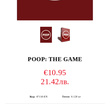
POOP: THE GAME
€10.95
21.42лв.
Код:
47110-EN
Тегло:
0.120
кг