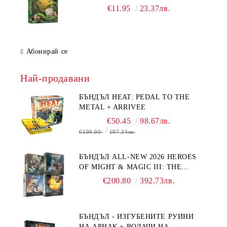
€11.95
23.37лв.
Абонирай се
Най-продавани
БЪНДЪЛ HEAT: PEDAL TO THE
METAL + ARRIVEE
€50.45
98.67лв.
€100.90
197.34лв.
БЪНДЪЛ ALL-NEW 2026 HEROES
OF MIGHT & MAGIC III: THE
BOARD GAME EXPANSIONS -
€200.80
392.73лв.
CONFLUX + STRONGHOLD + COVE
+ NAVAL BATTLES
БЪНДЪЛ - ИЗГУБЕНИТЕ РУИНИ
НА АРНАК + ВОДАЧИ НА