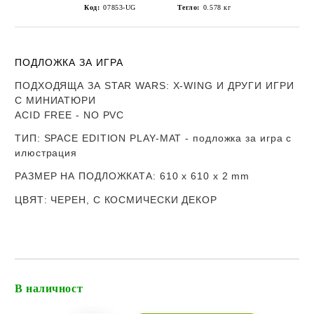
Код:
07853-UG
Тегло:
0.578
кг
ПОДЛОЖКА ЗА ИГРА
ПОДХОДЯЩА ЗА STAR WARS: X-WING И ДРУГИ ИГРИ
С МИНИАТЮРИ
ACID FREE - NO PVC
ТИП
: SPACE EDITION PLAY-MAT - подложка за игра с
илюстрация
РАЗМЕР НА ПОДЛОЖКАТА
: 610 х 610 x 2 mm
ЦВЯТ
: ЧЕРЕН, С КОСМИЧЕСКИ ДЕКОР
В наличност
Добави в желани