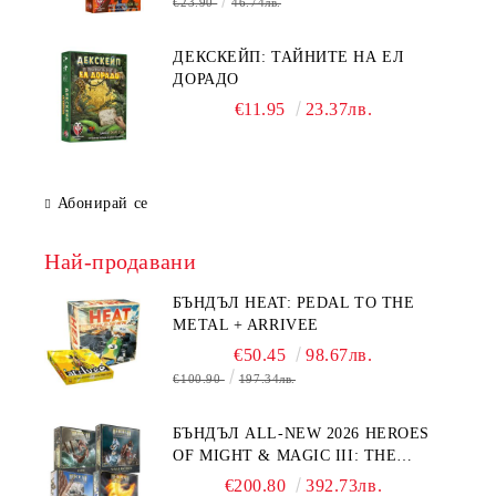
€23.90
46.74лв.
ДЕКСКЕЙП: ТАЙНИТЕ НА ЕЛ
ДОРАДО
€11.95
23.37лв.
Абонирай се
Най-продавани
БЪНДЪЛ HEAT: PEDAL TO THE
METAL + ARRIVEE
€50.45
98.67лв.
€100.90
197.34лв.
БЪНДЪЛ ALL-NEW 2026 HEROES
OF MIGHT & MAGIC III: THE
BOARD GAME EXPANSIONS -
€200.80
392.73лв.