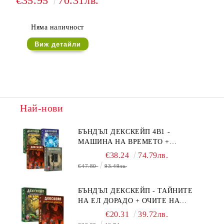
€35.95
70.31лв.
Няма наличност
Виж детайли
Най-нови
БЪНДЪЛ ДЕКСКЕЙП 4В1 -
МАШИНА НА ВРЕМЕТО +
БЯГСТВО ОТ АЛКАТРАЗ +
€38.24
74.79лв.
ТАЙНИТЕ НА ЕЛ ДОРАДО +
€47.80
93.49лв.
ОЧИТЕ НА ДРАКОНА
БЪНДЪЛ ДЕКСКЕЙП - ТАЙНИТЕ
НА ЕЛ ДОРАДО + ОЧИТЕ НА
ДРАКОНА
€20.31
39.72лв.