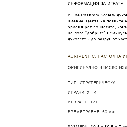
ИНФОРМАЦИЯ ЗА ИГРАТА:
В The Phantom Society духо
имение. Целта на ловците е
ориентират по щетите, коит
на лова "добрите" неминуем
духовете - да разрушат час
AURIMENTIC: НАСТОЛНА ИГ
ОРИГИНАЛНО НЕМСКО ИЗ
ТИП
: СТРАТЕГИЧЕСКА
ИГРАЧИ
: 2 - 4
ВЪЗРАСТ
: 12+
ВРЕМЕТРАЕНЕ
: 60 мин.
РАЗМЕРИ
:
30.5 х 30.5 х 7
с