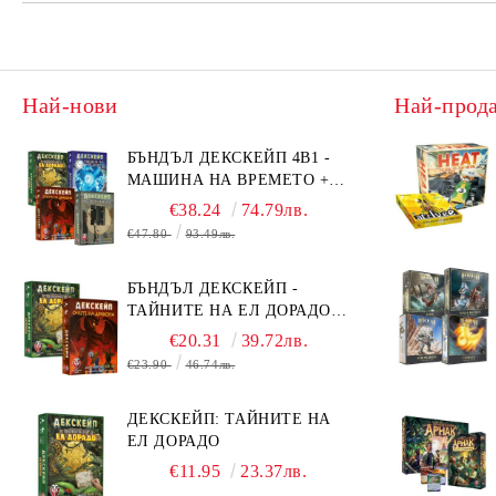
Най-нови
Най-прод
БЪНДЪЛ ДЕКСКЕЙП 4В1 -
МАШИНА НА ВРЕМЕТО +
БЯГСТВО ОТ АЛКАТРАЗ +
€38.24
74.79лв.
ТАЙНИТЕ НА ЕЛ ДОРАДО +
€47.80
93.49лв.
ОЧИТЕ НА ДРАКОНА
БЪНДЪЛ ДЕКСКЕЙП -
ТАЙНИТЕ НА ЕЛ ДОРАДО +
ОЧИТЕ НА ДРАКОНА
€20.31
39.72лв.
€23.90
46.74лв.
ДЕКСКЕЙП: ТАЙНИТЕ НА
ЕЛ ДОРАДО
€11.95
23.37лв.