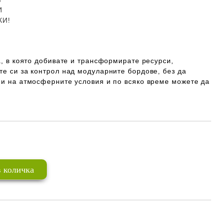
И
КИ!
ра, в която добивате и трансформирате ресурси,
те си за контрол над модуларните бордове, без да
ни на атмосферните условия и по всяко време можете да
Добави в желани