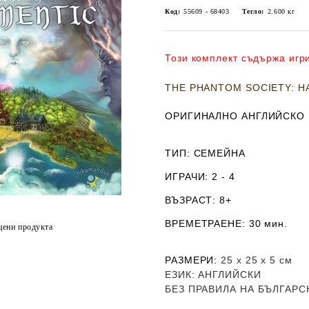
Код:
55609 - 68403
Тегло:
2.600
кг
Този комплект съдържа и
THE PHANTOM SOCIETY: Н
ОРИГИНАЛНО АНГЛИЙСКО
ТИП
: СЕМЕЙНА
ИГРАЧИ
: 2 - 4
ВЪЗРАСТ
: 8+
ВРЕМЕТРАЕНЕ
: 30 мин.
цени продукта
РАЗМЕРИ
:
25 х 25
х 5
см
ЕЗИК
: АНГЛИЙСКИ
Б
ЕЗ ПРАВИЛА НА БЪЛГАРС