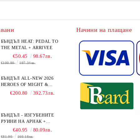
авани
Начини на плащане
БЪНДЪЛ HEAT: PEDAL TO
THE METAL + ARRIVEE
€50.45
98.67лв.
€100.90
197.34лв.
БЪНДЪЛ ALL-NEW 2026
HEROES OF MIGHT &
MAGIC III: THE BOARD
€200.80
392.73лв.
GAME EXPANSIONS -
CONFLUX + STRONGHOLD
+ COVE + NAVAL BATTLES
БЪНДЪЛ - ИЗГУБЕНИТЕ
РУИНИ НА АРНАК +
ВОДАЧИ НА ЕКСПЕДИЦИИ
€40.95
80.09лв.
+ ПРОМО КАРТИ
€81.90
160.18лв.