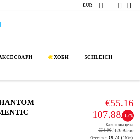
EUR
АКСЕСОАРИ
ХОБИ
SCHLEICH
€55.16
PHANTOM
IMENTIC
107.88лв.
-15%
Каталожна цена:
€64.90
126.93лв.
€9.74 (15%)
Отстъпка: