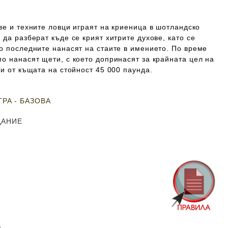
ве и техните ловци играят на криеница в шотландско
 да разберат къде се крият хитрите духове, като се
о последните нанасят на стаите в имението. По време
о нанасят щети, с което допринасят за крайната цел на
ти от къщата на стойност 45 000 паунда.
РА - БАЗОВА
ДАНИЕ
м