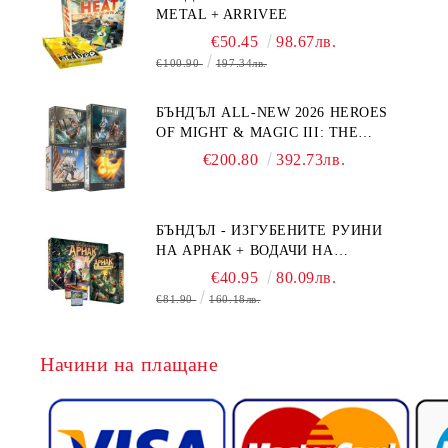
METAL + ARRIVEE
€50.45
98.67лв.
€100.90
197.34лв.
БЪНДЪЛ ALL-NEW 2026 HEROES
OF MIGHT & MAGIC III: THE
BOARD GAME EXPANSIONS -
€200.80
392.73лв.
CONFLUX + STRONGHOLD + COVE
+ NAVAL BATTLES
БЪНДЪЛ - ИЗГУБЕНИТЕ РУИНИ
НА АРНАК + ВОДАЧИ НА
ЕКСПЕДИЦИИ + ПРОМО КАРТИ
€40.95
80.09лв.
БЕЗПЛАТНО
€81.90
160.18лв.
Начини на плащане