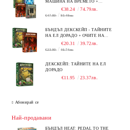
МАШИНА НА ВРЕМЕТО +
БЯГСТВО ОТ АЛКАТРАЗ +
€38.24
74.79лв.
ТАЙНИТЕ НА ЕЛ ДОРАДО +
€47.80
93.49лв.
ОЧИТЕ НА ДРАКОНА
БЪНДЪЛ ДЕКСКЕЙП - ТАЙНИТЕ
НА ЕЛ ДОРАДО + ОЧИТЕ НА
ДРАКОНА
€20.31
39.72лв.
€23.90
46.74лв.
ДЕКСКЕЙП: ТАЙНИТЕ НА ЕЛ
ДОРАДО
€11.95
23.37лв.
Абонирай се
Най-продавани
БЪНДЪЛ HEAT: PEDAL TO THE