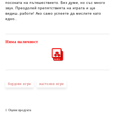
посоката на пътешествието. Без думи, но със много
звук. Преодолей препятствията на играта и ще
видиш..работи! Ако само успеете да мислите като
едно..
Няма наличност
Добави в желани
бордови игри
настолни игри
Оцени продукта