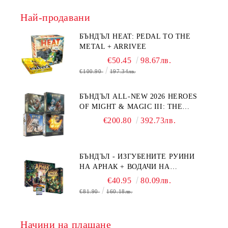
Най-продавани
БЪНДЪЛ HEAT: PEDAL TO THE
METAL + ARRIVEE
€50.45
98.67лв.
€100.90
197.34лв.
БЪНДЪЛ ALL-NEW 2026 HEROES
OF MIGHT & MAGIC III: THE
BOARD GAME EXPANSIONS -
€200.80
392.73лв.
CONFLUX + STRONGHOLD + COVE
+ NAVAL BATTLES
БЪНДЪЛ - ИЗГУБЕНИТЕ РУИНИ
НА АРНАК + ВОДАЧИ НА
ЕКСПЕДИЦИИ + ПРОМО КАРТИ
€40.95
80.09лв.
БЕЗПЛАТНО
€81.90
160.18лв.
Начини на плащане