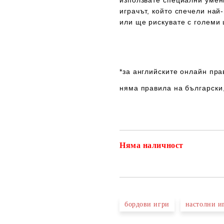
използвате специални умен
играчът, който спечели най
или ще рискувате с големи
*за английските онлайн пра
няма правила на български
Няма наличност
бордови игри
настолни и