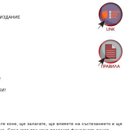
 ИЗДАНИЕ
м
КИ!
А
ате коне, ще залагате, ще влияете на състезанието и ще