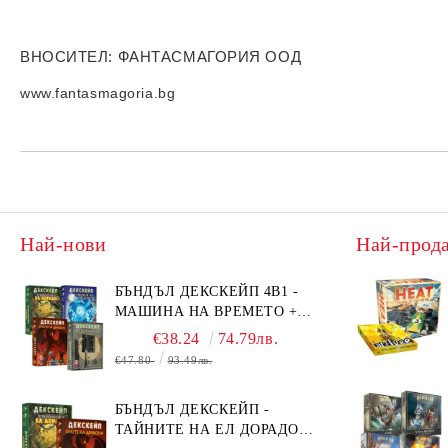
ВНОСИТЕЛ
: ФАНТАСМАГОРИЯ ООД
www.fantasmagoria.bg
Най-нови
Най-прод
БЪНДЪЛ ДЕКСКЕЙП 4В1 -
МАШИНА НА ВРЕМЕТО +
БЯГСТВО ОТ АЛКАТРАЗ +
€38.24
74.79лв.
ТАЙНИТЕ НА ЕЛ ДОРАДО +
€47.80
93.49лв.
ОЧИТЕ НА ДРАКОНА
БЪНДЪЛ ДЕКСКЕЙП -
ТАЙНИТЕ НА ЕЛ ДОРАДО +