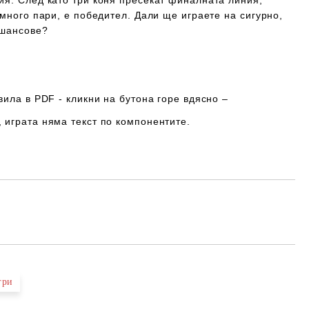
ия. След като три коня пресекат финалната линия,
-много пари, е победител. Дали ще играете на сигурно,
 шансове?
вила в PDF - кликни на бутона горе вдясно –
, играта
няма
текст по компонентите.
Добави в желани
гри