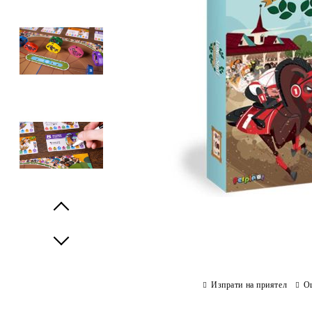
Prev
Next
Изпрати на приятел
О