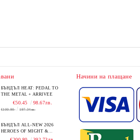
авани
Начини на плащане
БЪНДЪЛ HEAT: PEDAL TO
THE METAL + ARRIVEE
€50.45
98.67лв.
€100.90
197.34лв.
БЪНДЪЛ ALL-NEW 2026
HEROES OF MIGHT &
MAGIC III: THE BOARD
€200.80
392.73лв.