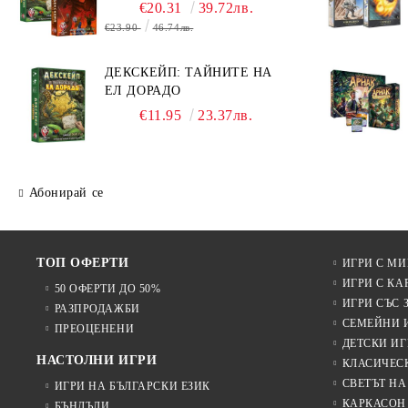
ОЧИТЕ НА ДРАКОНА
€20.31
39.72лв.
€23.90
46.74лв.
ДЕКСКЕЙП: ТАЙНИТЕ НА
ЕЛ ДОРАДО
€11.95
23.37лв.
Абонирай се
ТОП ОФЕРТИ
ИГРИ С М
ИГРИ С КА
50 ОФЕРТИ ДО 50%
ИГРИ СЪС 
РАЗПРОДАЖБИ
СЕМЕЙНИ 
ПРЕОЦЕНЕНИ
ДЕТСКИ ИГ
НАСТОЛНИ ИГРИ
КЛАСИЧЕС
СВЕТЪТ НА
ИГРИ НА БЪЛГАРСКИ ЕЗИК
КАРКАСОН
БЪНДЪЛИ