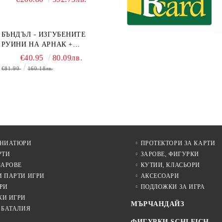
GAME EXPANSIONS -
CONFLUX + STRONGHOLD
+ COVE + NAVAL BATTLES
БЪНДЪЛ - ИЗГУБЕНИТЕ
РУИНИ НА АРНАК +
ВОДАЧИ НА ЕКСПЕДИЦИИ
€40.95
80.09лв.
+ ПРОМО КАРТИ
€81.90
160.18лв.
БЕЗПЛАТНО
ИНИАТЮРИ
ПРОТЕКТОРИ ЗА КАРТИ
РТИ
ЗАРОВЕ, ФИГУРКИ
ЗАРОВЕ
КУТИИ, КЛАСЬОРИ
И ПАРТИ ИГРИ
АКСЕСОАРИ
РИ
ПОДЛОЖКИ ЗА ИГРА
КИ ИГРИ
МЪРЧАНДАЙЗ
 БАТАЛИЯ
ФИГУРКИ SCHLEICH