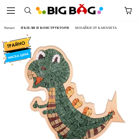
Начало
ПЪЗЕЛИ И КОНСТРУКТОРИ
МОЗАЙКИ ОТ КАМЪЧЕТА
РТИ
S
И