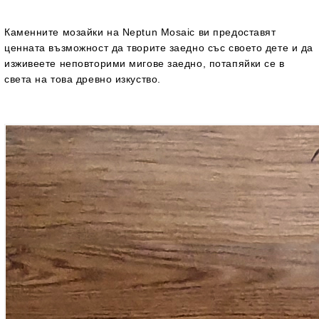
Каменните мозайки на Neptun Mosaic ви предоставят
ценната възможност да творите заедно със своето дете и да
изживеете неповторими мигове заедно, потапяйки се в
света на това древно изкуство.