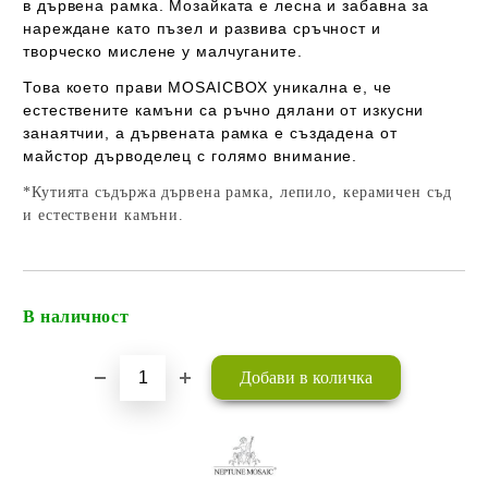
в дървена рамка. Мозайката е лесна и забавна за
нареждане като пъзел и развива сръчност и
творческо мислене у малчуганите.
Това което прави MOSAICBOX уникална е, че
естествените камъни са ръчно дялани от изкусни
занаятчии, а дървената рамка е създадена от
майстор дърводелец с голямо внимание.
*Кутията съдържа дървена рамка, лепило, керамичен съд
и естествени камъни.
В наличност
Добави в желани