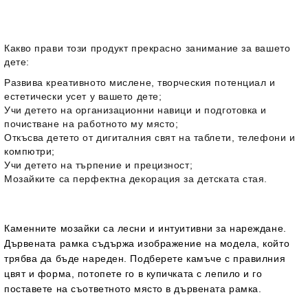
Какво прави този продукт прекрасно занимание за вашето
дете:
Развива креативното мислене, творческия потенциал и
естетически усет у вашето дете;
Учи детето на организационни навици и подготовка и
почистване на работното му място;
Откъсва детето от дигиталния свят на таблети, телефони и
компютри;
Учи детето на търпение и прецизност;
Мозайките са перфектна декорация за детската стая.
Каменните мозайки са лесни и интуитивни за нареждане.
Дървената рамка съдържа изображение на модела, който
трябва да бъде нареден. Подберете камъче с правилния
цвят и форма, потопете го в купичката с лепило и го
поставете на съответното място в дървената рамка.