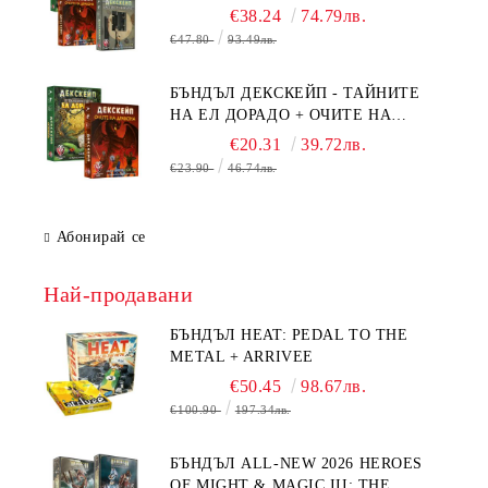
БЯГСТВО ОТ АЛКАТРАЗ +
€38.24
74.79лв.
ТАЙНИТЕ НА ЕЛ ДОРАДО +
€47.80
93.49лв.
ОЧИТЕ НА ДРАКОНА
БЪНДЪЛ ДЕКСКЕЙП - ТАЙНИТЕ
НА ЕЛ ДОРАДО + ОЧИТЕ НА
ДРАКОНА
€20.31
39.72лв.
€23.90
46.74лв.
Абонирай се
Най-продавани
БЪНДЪЛ HEAT: PEDAL TO THE
METAL + ARRIVEE
€50.45
98.67лв.
€100.90
197.34лв.
БЪНДЪЛ ALL-NEW 2026 HEROES
OF MIGHT & MAGIC III: THE