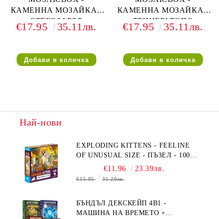
КАМЕННА МОЗАЙКА -
КАМЕННА МОЗАЙКА -
СТЕГОЗАВЪР
ТРИЦЕРАТОПС
€17.95
35.11лв.
€17.95
35.11лв.
ДИНОЗАВЪР
ДИНОЗАВЪР
Най-нови
EXPLODING KITTENS - FEELINE
OF UNUSUAL SIZE - ПЪЗЕЛ - 1000
ЧАСТИ - ПРЕОЦЕНЕН - СРЕДНА
€11.96
23.39лв.
ПОВРЕДА НА КУТИЯТА
€15.95
31.20лв.
БЪНДЪЛ ДЕКСКЕЙП 4В1 -
МАШИНА НА ВРЕМЕТО +