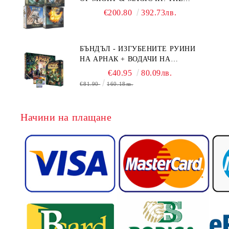
BOARD GAME EXPANSIONS -
€200.80
392.73лв.
CONFLUX + STRONGHOLD + COVE
+ NAVAL BATTLES
БЪНДЪЛ - ИЗГУБЕНИТЕ РУИНИ
НА АРНАК + ВОДАЧИ НА
ЕКСПЕДИЦИИ + ПРОМО КАРТИ
€40.95
80.09лв.
БЕЗПЛАТНО
€81.90
160.18лв.
Начини на плащане