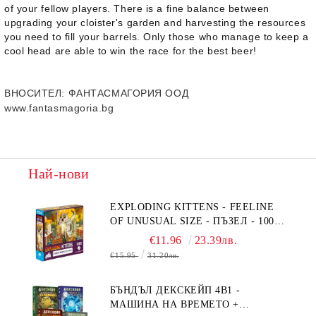
of your fellow players. There is a fine balance between
upgrading your cloister's garden and harvesting the resources
you need to fill your barrels. Only those who manage to keep a
cool head are able to win the race for the best beer!
ВНОСИТЕЛ
: ФАНТАСМАГОРИЯ ООД
www.fantasmagoria.bg
Най-нови
EXPLODING KITTENS - FEELINE
OF UNUSUAL SIZE - ПЪЗЕЛ - 1000
ЧАСТИ - ПРЕОЦЕНЕН - СРЕДНА
€11.96
23.39лв.
ПОВРЕДА НА КУТИЯТА
€15.95
31.20лв.
БЪНДЪЛ ДЕКСКЕЙП 4В1 -
МАШИНА НА ВРЕМЕТО +