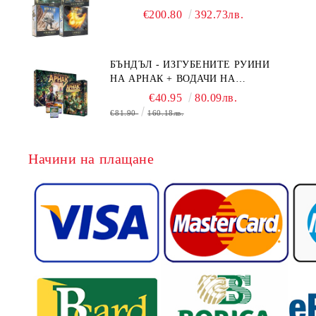
BOARD GAME EXPANSIONS -
€200.80
392.73лв.
CONFLUX + STRONGHOLD + COVE
+ NAVAL BATTLES
БЪНДЪЛ - ИЗГУБЕНИТЕ РУИНИ
НА АРНАК + ВОДАЧИ НА
ЕКСПЕДИЦИИ + ПРОМО КАРТИ
€40.95
80.09лв.
БЕЗПЛАТНО
€81.90
160.18лв.
Начини на плащане