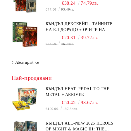
БЯГСТВО ОТ АЛКАТРАЗ +
€38.24
74.79лв.
ТАЙНИТЕ НА ЕЛ ДОРАДО +
€47.80
93.49лв.
ОЧИТЕ НА ДРАКОНА
БЪНДЪЛ ДЕКСКЕЙП - ТАЙНИТЕ
НА ЕЛ ДОРАДО + ОЧИТЕ НА
ДРАКОНА
€20.31
39.72лв.
€23.90
46.74лв.
Абонирай се
Най-продавани
БЪНДЪЛ HEAT: PEDAL TO THE
METAL + ARRIVEE
€50.45
98.67лв.
€100.90
197.34лв.
БЪНДЪЛ ALL-NEW 2026 HEROES
OF MIGHT & MAGIC III: THE