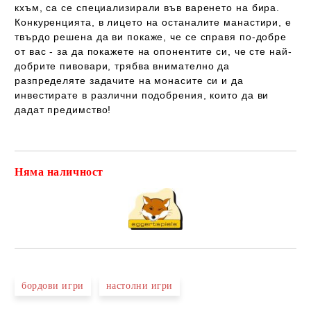
кхъм, са се специализирали във варенето на бира.
Конкуренцията, в лицето на останалите манастири, е
твърдо решена да ви покаже, че се справя по-добре
от вас - за да покажете на опонентите си, че сте най-
добрите пивовари, трябва внимателно да
разпределяте задачите на монасите си и да
инвестирате в различни подобрения, които да ви
дадат предимство!
Няма наличност
Добави в желани
бордови игри
настолни игри