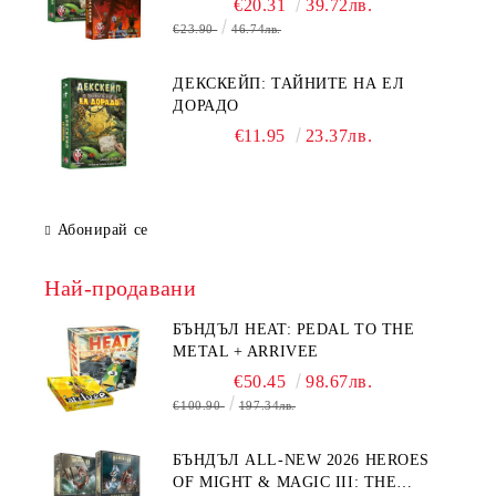
€20.31
39.72лв.
€23.90
46.74лв.
ДЕКСКЕЙП: ТАЙНИТЕ НА ЕЛ
ДОРАДО
€11.95
23.37лв.
Абонирай се
Най-продавани
БЪНДЪЛ HEAT: PEDAL TO THE
METAL + ARRIVEE
€50.45
98.67лв.
€100.90
197.34лв.
БЪНДЪЛ ALL-NEW 2026 HEROES
OF MIGHT & MAGIC III: THE