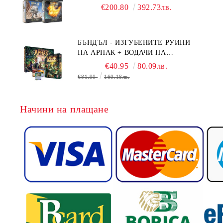
BOARD GAME EXPANSIONS -
€200.80
392.73лв.
CONFLUX + STRONGHOLD + COVE
+ NAVAL BATTLES
БЪНДЪЛ - ИЗГУБЕНИТЕ РУИНИ
НА АРНАК + ВОДАЧИ НА
ЕКСПЕДИЦИИ + ПРОМО КАРТИ
€40.95
80.09лв.
БЕЗПЛАТНО
€81.90
160.18лв.
Начини на плащане