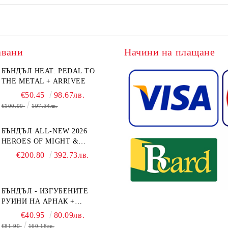
авани
Начини на плащане
БЪНДЪЛ HEAT: PEDAL TO
THE METAL + ARRIVEE
€50.45
98.67лв.
€100.90
197.34лв.
БЪНДЪЛ ALL-NEW 2026
HEROES OF MIGHT &
MAGIC III: THE BOARD
€200.80
392.73лв.
GAME EXPANSIONS -
CONFLUX + STRONGHOLD
+ COVE + NAVAL BATTLES
БЪНДЪЛ - ИЗГУБЕНИТЕ
РУИНИ НА АРНАК +
ВОДАЧИ НА ЕКСПЕДИЦИИ
€40.95
80.09лв.
+ ПРОМО КАРТИ
€81.90
160.18лв.