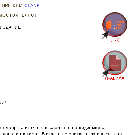
РЕНИЕ КЪМ
CLANK!
АМОСТОЯТЕЛНО!
 ИЗДАНИЕ
КИ!
ия жанр на игрите с изследване на подземия с
даване на тесте. В играта се опитвате да излезете от