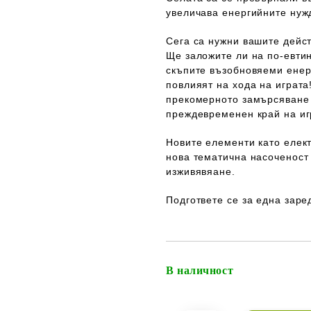
увеличава енергийните нуж
Сега са нужни вашите дейс
Ще заложите ли на по-евти
скъпите възобновяеми енер
повлияят на хода на играта!
прекомерното замърсяване 
преждевременен край на иг
Новите елементи като елек
нова тематична насоченост
изживявяане.
Подгответе се за една заре
В наличност