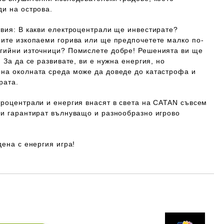
ди на острова
.
твия: В какви електроцентрали ще инвестирате?
ните изкопаеми горива или ще предпочетете малко по-
гийни източници? Помислете добре! Решенията ви ще
 За да се развивате, ви е нужна енергия, но
на околната среда може да доведе до катастрофа и
рата.
троцентрали и енергия внасят в света на CATAN съвсем
 и гарантират вълнуващо и разнообразно игрово
дена с енергия игра!
Добави в желани