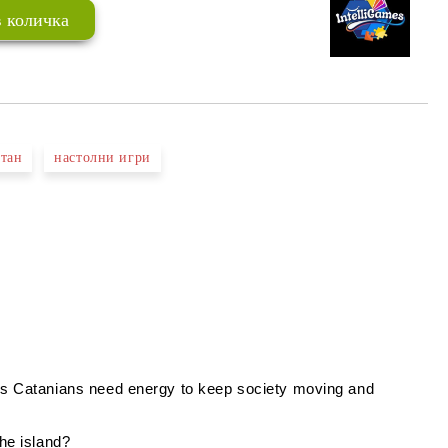
атан
настолни игри
ay's Catanians need energy to keep society moving and
the island?