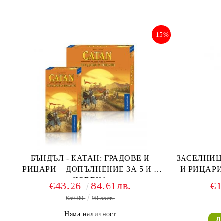
-15%
БЪНДЪЛ - КАТАН: ГРАДОВЕ И
ЗАСЕЛНИЦ
РИЦАРИ + ДОПЪЛНЕНИЕ ЗА 5 И 6
И РИЦАРИ
ЧОВЕКА
€43.26
84.61лв.
€
€50.90
99.55лв.
Няма наличност