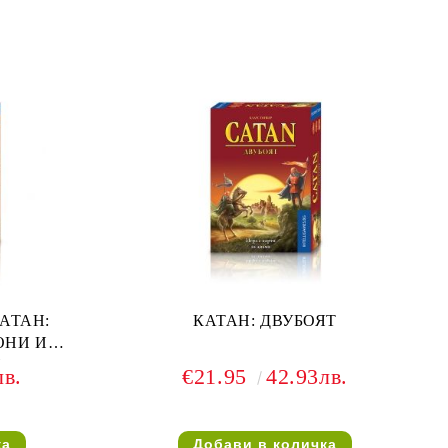
АТАН:
КАТАН: ДВУБОЯТ
ОНИ И
И
лв.
€21.95
42.93лв.