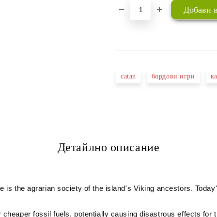
catan
бордови игри
к
Детайлно описание
ne is the agrarian society of the island's Viking ancestors. Tod
cheaper fossil fuels, potentially causing disastrous effects for 