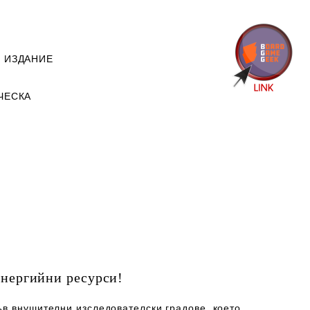
 ИЗДАНИЕ
ЧЕСКА
енергийни ресурси!
ъв внушителни изследователски градове, което