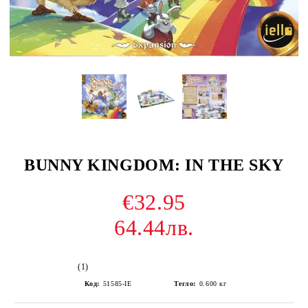
BUNNY KINGDOM: IN THE SKY
€32.95
64.44лв.
(1)
Код:
51585-IE
Тегло:
0.600
кг