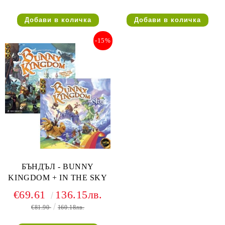
-15%
БЪНДЪЛ - BUNNY
KINGDOM + IN THE SKY
€69.61
136.15лв.
€81.90
160.18лв.