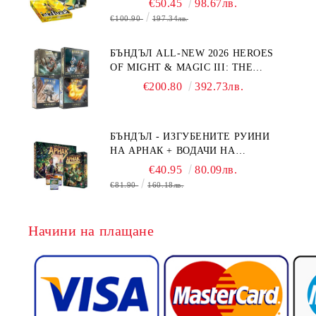
€50.45
98.67лв.
€100.90
197.34лв.
БЪНДЪЛ ALL-NEW 2026 HEROES
OF MIGHT & MAGIC III: THE
BOARD GAME EXPANSIONS -
€200.80
392.73лв.
CONFLUX + STRONGHOLD + COVE
+ NAVAL BATTLES
БЪНДЪЛ - ИЗГУБЕНИТЕ РУИНИ
НА АРНАК + ВОДАЧИ НА
ЕКСПЕДИЦИИ + ПРОМО КАРТИ
€40.95
80.09лв.
БЕЗПЛАТНО
€81.90
160.18лв.
Начини на плащане