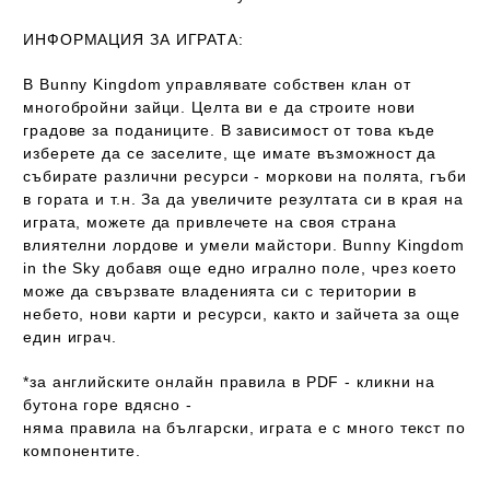
ИНФОРМАЦИЯ ЗА ИГРАТА:
В Bunny Kingdom управлявате собствен клан от
многобройни зайци. Целта ви е да строите нови
градове за поданиците. В зависимост от това къде
изберете да се заселите, ще имате възможност да
събирате различни ресурси - моркови на полята, гъби
в гората и т.н. За да увеличите резултата си в края на
играта, можете да привлечете на своя страна
влиятелни лордове и умели майстори. Bunny Kingdom
in the Sky добавя още едно игрално поле, чрез което
може да свързвате владенията си с територии в
небето, нови карти и ресурси, както и зайчета за още
един играч.
*за английските онлайн правила в PDF - кликни на
бутона горе вдясно -
няма правила на български
, играта е с
много текст
по
компонентите.