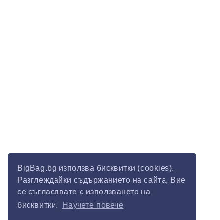
BigBag.bg използва бисквитки (cookies).
Разглеждайки съдържанието на сайта, Вие
се съгласявате с използването на
бисквитки.
Научете повече