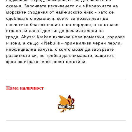
океана. Започвате изкачването си в йерархията на
морските създания от най-ниското ниво - като се
сдобивате с помагачи, които ви позволяват да
спечелите благоволението на лордове, а те от своя
страна ви дават достъп до различни зони на
града. Abyss: Kraken включва нови помагачи, лордове
и зони, а също и Nebulis - примамливи черни перли,
неофициална валута, с която може да забързате
развитието си, но трябва да внимавате, защото в
края на играта те ви носят негативи.
Няма наличност
Добави в желани