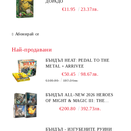
ДОРАДО
€11.95
23.37лв.
Абонирай се
Най-продавани
БЪНДЪЛ HEAT: PEDAL TO THE
METAL + ARRIVEE
€50.45
98.67лв.
€100.90
197.34лв.
БЪНДЪЛ ALL-NEW 2026 HEROES
OF MIGHT & MAGIC III: THE
BOARD GAME EXPANSIONS -
€200.80
392.73лв.
CONFLUX + STRONGHOLD + COVE
+ NAVAL BATTLES
БЪНДЪЛ - ИЗГУБЕНИТЕ РУИНИ