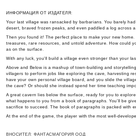
ИНФОРМАЦИЯ ОТ ИЗДАТЕЛЯ:
Your last village was ransacked by barbarians. You barely had 
desert, braved frozen peaks, and even paddled a log across a 
Then you found it! The perfect place to make your new home. B
treasures, rare resources, and untold adventure. How could yo
as on the surface.
With any luck, you'll build a village even stronger than your 
Above and Below
is a mashup of town-building and storytellin
villagers to perform jobs like exploring the cave, harvesting 
have your own personal village board, and you slide the villag
the cave? Or should she instead spend her time teaching import
A great cavern lies below the surface, ready for you to explore
what happens to you from a book of paragraphs. You'll be given
sacrifice to succeed. The book of paragraphs is packed with 
At the end of the game, the player with the most well-develope
ВНОСИТЕЛ
: ФАНТАСМАГОРИЯ ООД