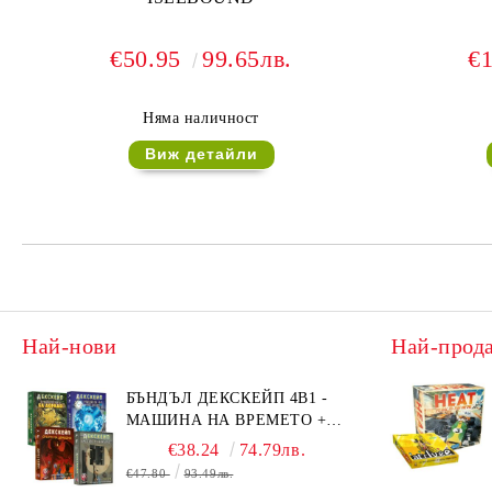
€50.95
99.65лв.
€
Няма наличност
Виж детайли
Най-нови
Най-прод
БЪНДЪЛ ДЕКСКЕЙП 4В1 -
МАШИНА НА ВРЕМЕТО +
БЯГСТВО ОТ АЛКАТРАЗ +
€38.24
74.79лв.
ТАЙНИТЕ НА ЕЛ ДОРАДО +
€47.80
93.49лв.
ОЧИТЕ НА ДРАКОНА