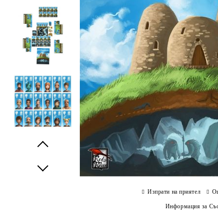
Prev
Next
Изпрати на приятел
О
Информация за Съо