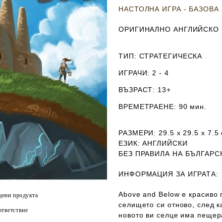
НАСТОЛНА ИГРА - БАЗОВА
ОРИГИНАЛНО АНГЛИЙСКО
ТИП
: СТРАТЕГИЧЕСКА
ИГРАЧИ
: 2 - 4
ВЪЗРАСТ
: 13+
ВРЕМЕТРАЕНЕ
: 90 мин.
РАЗМЕРИ
: 29.5 х 29.5 х 7.5
ЕЗИК
: АНГЛИЙСКИ
Б
ЕЗ ПРАВИЛА НА БЪЛГАРС
ИНФОРМАЦИЯ ЗА ИГРАТА:
Above and Below е красиво 
цени продукта
селището си отново, след к
тветствие
новото ви селце има пещера