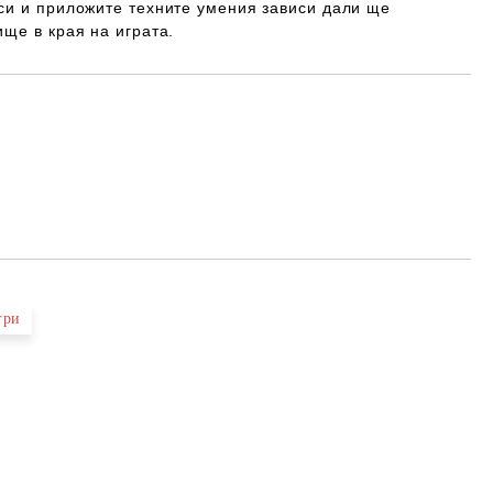
си и приложите техните умения зависи дали ще
ще в края на играта.
Добави в желани
гри