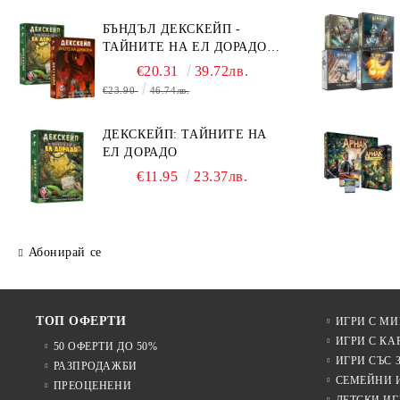
БЪНДЪЛ ДЕКСКЕЙП -
ТАЙНИТЕ НА ЕЛ ДОРАДО +
ОЧИТЕ НА ДРАКОНА
€20.31
39.72лв.
€23.90
46.74лв.
ДЕКСКЕЙП: ТАЙНИТЕ НА
ЕЛ ДОРАДО
€11.95
23.37лв.
Абонирай се
ТОП ОФЕРТИ
ИГРИ С М
ИГРИ С КА
50 ОФЕРТИ ДО 50%
ИГРИ СЪС 
РАЗПРОДАЖБИ
СЕМЕЙНИ 
ПРЕОЦЕНЕНИ