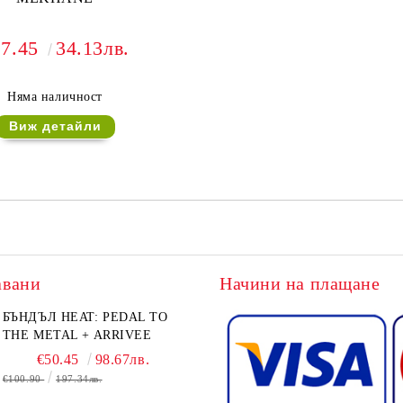
17.45
34.13лв.
Няма наличност
Виж детайли
авани
Начини на плащане
БЪНДЪЛ HEAT: PEDAL TO
THE METAL + ARRIVEE
€50.45
98.67лв.
€100.90
197.34лв.