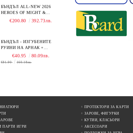
БЪНДЪЛ ALL-NEW 2026
HEROES OF MIGHT &
MAGIC III: THE BOARD
€200.80
392.73лв.
GAME EXPANSIONS -
CONFLUX + STRONGHOLD
+ COVE + NAVAL BATTLES
БЪНДЪЛ - ИЗГУБЕНИТЕ
РУИНИ НА АРНАК +
ВОДАЧИ НА ЕКСПЕДИЦИИ
€40.95
80.09лв.
+ ПРОМО КАРТИ
€81.90
160.18лв.
БЕЗПЛАТНО
ИНИАТЮРИ
ПРОТЕКТОРИ ЗА КАРТИ
РТИ
ЗАРОВЕ, ФИГУРКИ
ЗАРОВЕ
КУТИИ, КЛАСЬОРИ
И ПАРТИ ИГРИ
АКСЕСОАРИ