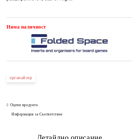
Няма наличност
Добави в желани
органайзер
Оцени продукта
Информация за Съответствие
Детайлно описание