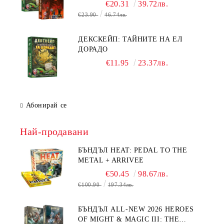
ДРАКОНА
€20.31
39.72лв.
€23.90
46.74лв.
ДЕКСКЕЙП: ТАЙНИТЕ НА ЕЛ
ДОРАДО
€11.95
23.37лв.
Абонирай се
Най-продавани
БЪНДЪЛ HEAT: PEDAL TO THE
METAL + ARRIVEE
€50.45
98.67лв.
€100.90
197.34лв.
БЪНДЪЛ ALL-NEW 2026 HEROES
OF MIGHT & MAGIC III: THE