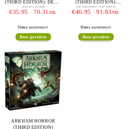
(THIRD EDITION): DEAD
(THIRD EDITION):
OF NIGHT
SECRETS OF THE
€35.95
70.31лв.
€46.95
91.83лв.
ORDER
Няма наличност
Няма наличност
Виж детайли
Виж детайли
ARKHAM HORROR
(THIRD EDITION)