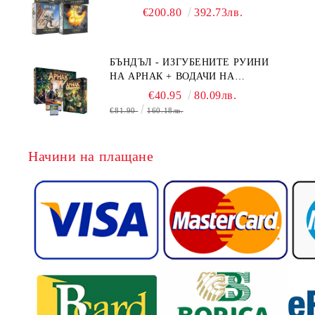
BOARD GAME EXPANSIONS -
€200.80
392.73лв.
CONFLUX + STRONGHOLD + COVE
+ NAVAL BATTLES
БЪНДЪЛ - ИЗГУБЕНИТЕ РУИНИ
НА АРНАК + ВОДАЧИ НА
ЕКСПЕДИЦИИ + ПРОМО КАРТИ
€40.95
80.09лв.
БЕЗПЛАТНО
€81.90
160.18лв.
Начини на плащане