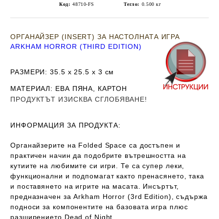
Код:
48710-FS
Тегло:
0.500
кг
ОРГАНАЙЗЕР (INSERT) ЗА НАСТОЛНАТА ИГРА
ARKHAM HORROR (THIRD EDITION)
РАЗМЕРИ
: 35.5 х 25.5 х 3
см
МАТЕРИАЛ
: ЕВА ПЯНА, КАРТОН
ПРОДУКТЪТ ИЗИСКВА СГЛОБЯВАНЕ!
ИНФОРМАЦИЯ ЗА ПРОДУКТА:
Органайзерите на Folded Space са достъпен и
практичен начин да подобрите вътрешността на
кутиите на любимите си игри. Те са супер леки,
функционални и подпомагат както пренасянето, така
и поставянето на игрите на масата. Инсъртът,
предназначен за Arkham Horror (3rd Edition), съдържа
подноси за компонентите на базовата игра плюс
разширението Dead of Night.